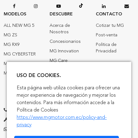
MODELOS
DESCUBRE
CONTACTO
ALL NEW MG 5
Acerca de
Cotizar tu MG
Nosotros
MG ZS
Post-venta
Concesionarios
MG RX9
Política de
MG Innovation
Privacidad
MG CYBERSTER
MG Care
MG 3 HEV
MG News
MG ZS HEV
USO DE COOKIES.
MG World
Esta página web utiliza cookies para ofrecer una
MG Exonerados
mejor experiencia de navegación y mejorar los
MG Híbridos
contenidos. Para más información accede a la
Política de Cookies
1700 64 64 64
https://www.mgmotor.com.ec/policy-and-
+593 98 910 3412
privacy
+593 95 923 9399