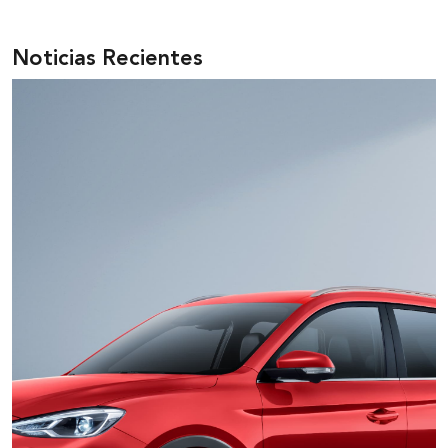
Este logro refleja el compromiso de la marca con la innovación y
el desarrollo responsable”, destacó Santiago Merchán, gerente
comercial de MG Motor Ecuador.
Noticias Recientes
El MG3 HEV simboliza la nueva era de MG Motor, marcada por
la evolución tecnológica, el diseño moderno y la movilidad
inteligente. Con este galardón, la marca consolida su liderazgo y
refuerza su propósito: hacer que la innovación y la sostenibilidad
estén al alcance de todos.
En Ecuador, el MG3 HEV se incorpora al portafolio de la marca
como una de las apuestas más relevantes del año. Su llegada
fortalece la estrategia de MG Motor Ecuador por expandir su
línea de modelos híbridos y ofrecer alternativas más eficientes
para los conductores locales, respondiendo a una creciente
demanda por vehículos sostenibles, asequibles y con tecnología
de vanguardia.