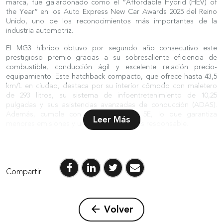
marca, fue galardonado como el “Affordable Hybrid (HEV) of
the Year” en los Auto Express New Car Awards 2025 del Reino
Unido, uno de los reconocimientos más importantes de la
industria automotriz.
El MG3 híbrido obtuvo por segundo año consecutivo este
prestigioso premio gracias a su sobresaliente eficiencia de
combustible, conducción ágil y excelente relación precio-
equipamiento. Este hatchback compacto, que ofrece hasta 43,5
km/L en ciudad, destaca por su interior cómodo con maletero
de 293 litros, su sistema de infoentretenimiento de 10,25
pulgadas y sus asistencias avanzadas de conducción (ADAS).
Además, cumple con la norma Euro 5E, lo que garantiza
Leer Más
menores emisiones y una conducción más responsable.
Este reconocimiento refuerza el posicionamiento del MG3 HEV
como uno de los híbridos más completos de su segmento. Su
sistema autorrecargable combina un motor a gasolina de 1.5
litros con un motor eléctrico de alto desempeño, logrando una
Compartir
experiencia de manejo equilibrada, dinámica y sostenible.
“El reconocimiento obtenido por el MG3 HEV reafirma la visión
global de MG Motor de ofrecer vehículos cada vez más eficientes,
arrow_back
Volver
accesibles y alineados con las tendencias de movilidad sostenible.