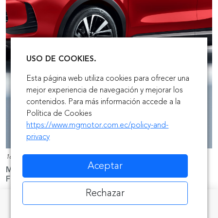
USO DE COOKIES.
Esta página web utiliza cookies para ofrecer una
mejor experiencia de navegación y mejorar los
contenidos. Para más información accede a la
Política de Cookies
https://www.mgmotor.com.ec/policy-and-
privacy
16/07/2026
Aceptar
MG ZS HEV recibe el premio al Mejor B-SUV para
Flotas en los Great British Fleet Awards 2026
Rechazar
directions_car
mail
Cotizar
Contacto