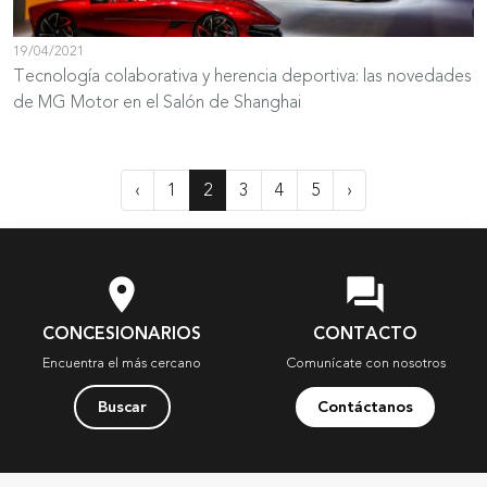
19/04/2021
Tecnología colaborativa y herencia deportiva: las novedades
de MG Motor en el Salón de Shanghai
‹
1
2
3
4
5
›
location_on
question_answer
CONCESIONARIOS
CONTACTO
Encuentra el más cercano
Comunícate con nosotros
Buscar
Contáctanos