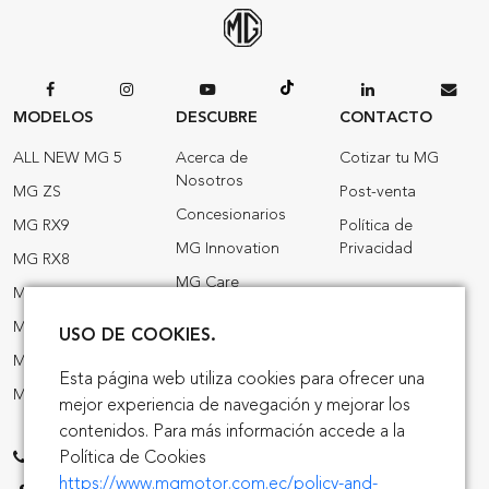
MODELOS
DESCUBRE
CONTACTO
ALL NEW MG 5
Acerca de
Cotizar tu MG
Nosotros
MG ZS
Post-venta
Concesionarios
MG RX9
Política de
MG Innovation
Privacidad
MG RX8
MG Care
MARVEL R
MG News
MG CYBERSTER
USO DE COOKIES.
MG World
MG 3 HEV
Esta página web utiliza cookies para ofrecer una
MG Exonerados
MG ZS HEV
mejor experiencia de navegación y mejorar los
MG Híbridos
contenidos. Para más información accede a la
Política de Cookies
1700 64 64 64
https://www.mgmotor.com.ec/policy-and-